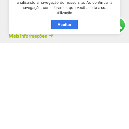
analisando a navegação do nosso site. Ao continuar a
navegação, consideramos que você aceita a sua
+Devs2Blu
utilização.
Aula Magna 2ª edição do Programa
+DEVS2BLU
Aceitar
Mais informações
+Devs2Blu
Aula Magna da segunda edição do