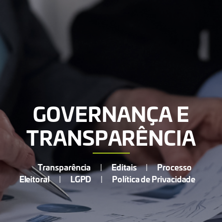
GOVERNANÇA E
TRANSPARÊNCIA
Transparência
Editais
Processo
|
|
Eleitoral
LGPD
Política de Privacidade
|
|