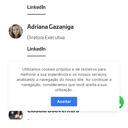
LinkedIn
Adriana Gazaniga
Diretora Executiva
LinkedIn
Reginaldo Schollemberg
Utilizamos cookies próprios e de terceiros para
melhorar a sua experiência e os nossos serviços,
Diretor de Ecossistema
analisando a navegação do nosso site. Ao continuar a
navegação, consideramos que você aceita a sua
Linkedin
utilização.
Aceitar
Claudia Boaventura
Diretora de Marketing