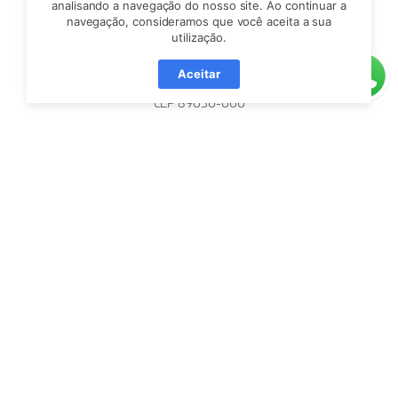
analisando a navegação do nosso site. Ao continuar a
navegação, consideramos que você aceita a sua
utilização.
Rua São Paulo, nº 3366,
Aceitar
Sala 408, Itoupava Seca, Blumenau/SC
CEP 89030-000
(47) 99721-0026 (WhatsApp)
atendimento@blusoft.org.br
Facebook
YouTube
LinkedIn
Instagram