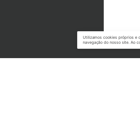
Utilizamos cookies próprios e 
navegação do nosso site. Ao co
Rua São Paulo, nº 3366,
Sala 408, Itoupava Seca, Blumenau/SC
CEP 89030-000
(47) 99721-0026 (WhatsApp)