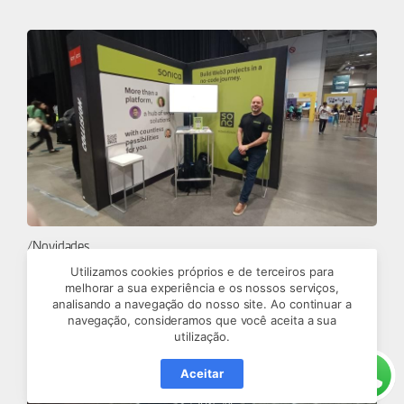
Novidades
Sonica, startup catarinense de Web3,
Utilizamos cookies próprios e de terceiros para
lança plataforma em conferência
melhorar a sua experiência e os nossos serviços,
internacional de tecnologia
analisando a navegação do nosso site. Ao continuar a
navegação, consideramos que você aceita a sua
utilização.
Mais informações
Aceitar