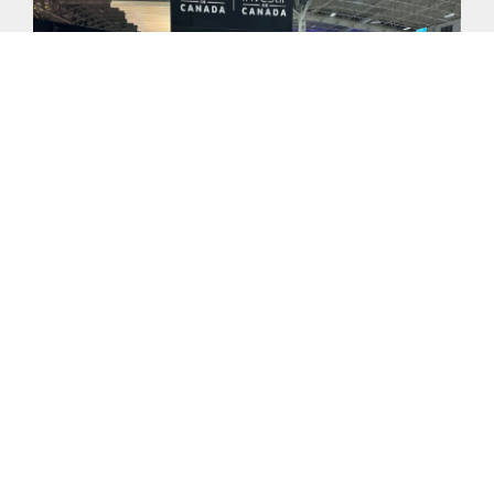
Novidades
Missão da ACATE ao Canadá tem conexão
com ecossistema de inovação e
participação em um dos maiores eventos
de tecnologia do mundo
Mais informações