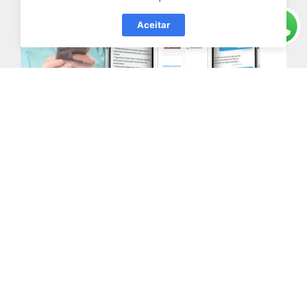
Aceitar
Associados
FastBuilt lança Auto Vistoria,
funcionalidade que agiliza processo antes
da entrega das chaves dos imóveis
Mais informações