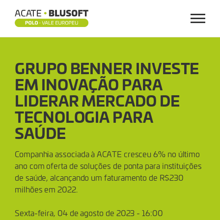
Menu
GRUPO
GRUPO BENNER INVESTE
BENNER
EM INOVAÇÃO PARA
INVESTE
LIDERAR MERCADO DE
EM
TECNOLOGIA PARA
SAÚDE
INOVAÇÃO
Companhia associada à ACATE cresceu 6% no último
PARA
ano com oferta de soluções de ponta para instituições
de saúde, alcançando um faturamento de R$230
LIDERAR
milhões em 2022.
MERCADO
Sexta-feira, 04 de agosto de 2023 - 16:00