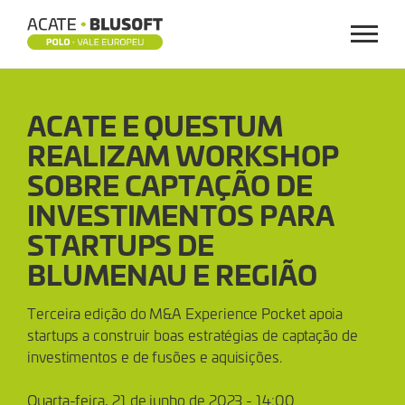
Menu
ACATE
ACATE E QUESTUM
E
REALIZAM WORKSHOP
QUESTUM
SOBRE CAPTAÇÃO DE
REALIZAM
INVESTIMENTOS PARA
STARTUPS DE
WORKSHOP
BLUMENAU E REGIÃO
SOBRE
Terceira edição do M&A Experience Pocket apoia
CAPTAÇÃO
startups a construir boas estratégias de captação de
investimentos e de fusões e aquisições.
DE
Quarta-feira, 21 de junho de 2023 - 14:00