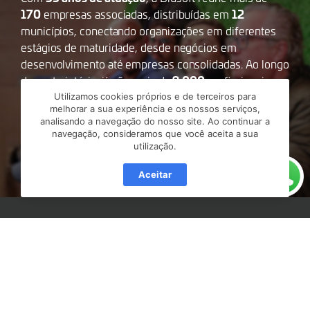
170
12
empresas associadas, distribuídas em
municípios, conectando organizações em diferentes
estágios de maturidade, desde negócios em
desenvolvimento até empresas consolidadas. Ao longo
9.000
dessa trajetória, já são mais de
profissionais
Entra21
formados por meio dos programas
e
Utilizamos cookies próprios e de terceiros para
melhorar a sua experiência e os nossos serviços,
+Devs2Blu
, além da realização de projetos que
analisando a navegação do nosso site. Ao continuar a
impulsionam a inovação, a educação e o
navegação, consideramos que você aceita a sua
desenvolvimento regional.
utilização.
Aceitar