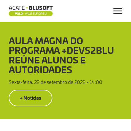
Menu
AULA
AULA MAGNA DO
MAGNA
PROGRAMA +DEVS2BLU
2ª
REÚNE ALUNOS E
EDIÇÃO
AUTORIDADES
DO
Sexta-feira, 22 de setembro de 2022 - 14:00
PROGRAMA
+ Notícias
+DEVS2BLU