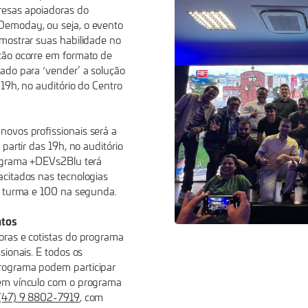
esas apoiadoras do
Demoday, ou seja, o evento
mostrar suas habilidade no
ção ocorre em formato de
ado para ‘vender’ a solução
19h, no auditório do Centro
ovos profissionais será a
partir das 19h, no auditório
rograma +DEVs2Blu terá
acitados nas tecnologias
a turma e 100 na segunda.
ntos
ras e cotistas do programa
sionais. E todos os
rograma podem participar
êm vínculo com o programa
(47) 9 8802-7919
, com