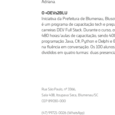
Adriana.
O +DEVs2BLU
Iniciativa da Prefeitura de Blumenau, Blus
é um programa de capacitação tech e prepa
carreiras DEV Full Stack. Durante o curso,
480 horas/aulas de capacitação, sendo 40
programação Java, C#, Python e Delphi e 
na fluência em conversação. Os 100 aluno
divididos em quatro turmas: duas presencia
Rua São Paulo, nº 3366,
Sala 408, Itoupava Seca, Blumenau/SC
CEP 89030-000
(47) 99721-0026 (WhatsApp)