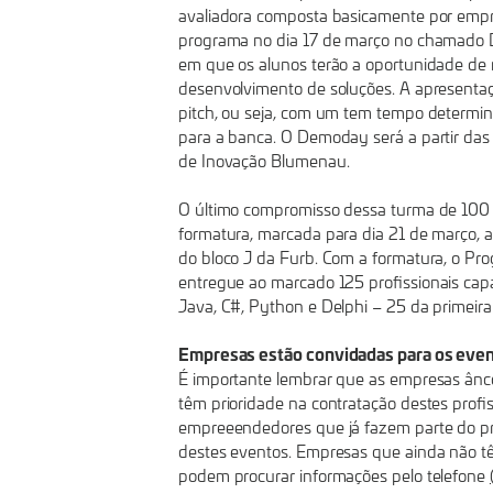
avaliadora composta basicamente por empr
programa no dia 17 de março no chamado 
em que os alunos terão a oportunidade de 
desenvolvimento de soluções. A apresenta
pitch, ou seja, com um tem tempo determin
para a banca. O Demoday será a partir das 
de Inovação Blumenau.
O último compromisso dessa turma de 100 n
formatura, marcada para dia 21 de março, a 
do bloco J da Furb. Com a formatura, o P
entregue ao marcado 125 profissionais cap
Java, C#, Python e Delphi – 25 da primeir
Empresas estão convidadas para os eve
É importante lembrar que as empresas ânco
têm prioridade na contratação destes profis
empreeendedores que já fazem parte do p
destes eventos. Empresas que ainda não t
podem procurar informações pelo telefone