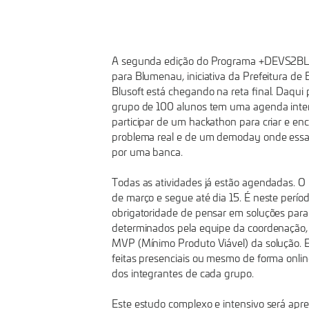
COM
AGENDA
A segunda edição do Programa +DEVS2BL
INTENSA
para Blumenau, iniciativa da Prefeitura d
Blusoft está chegando na reta final. Daqui p
grupo de 100 alunos tem uma agenda inten
participar de um hackathon para criar e en
problema real e de um demoday onde essas
por uma banca.
Todas as atividades já estão agendadas. O
de março e segue até dia 15. É neste perío
obrigatoridade de pensar em soluções para 
determinados pela equipe da coordenação, a
MVP (Mínimo Produto Viável) da solução. E
feitas presenciais ou mesmo de forma onlin
dos integrantes de cada grupo.
Este estudo complexo e intensivo será ap