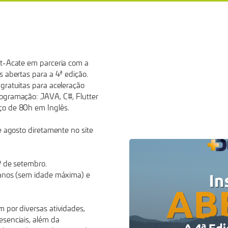
ft-Acate em parceria com a
 abertas para a 4ª edição.
gratuitas para aceleração
ogramação: JAVA, C#, Flutter
ço de 80h em Inglês.
e agosto diretamente no site
9 de setembro.
 anos (sem idade máxima) e
m por diversas atividades,
esenciais, além da