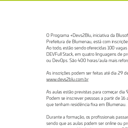
PARA
ACELERAÇÃO
DE
O Programa +Devs2Blu, iniciativa da Bluso
Prefeitura de Blumenau, está com inscrições
Ao todo, estão sendo oferecidas 100 vagas 
CARREIRA
DEVFull Stack, em quatro linguagens de pr
ou DevOps. São 400 horas/aula mais refor
EM
As inscrições podem ser feitas até dia 29 d
www.devs2blu.com.br
TI
As aulas estão previstas para começar dia 
Podem se inscrever pessoas a partir de 16
que tenham residência fixa em Blumenau.
Durante a formação, os profissionais passa
sendo que as aulas podem ser online ou pr