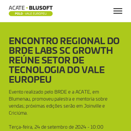
Menu
ENCONTRO
ENCONTRO REGIONAL DO
REGIONAL
BRDE LABS SC GROWTH
DO
REÚNE SETOR DE
BRDE
TECNOLOGIA DO VALE
EUROPEU
LABS
Evento realizado pelo BRDE e a ACATE, em
SC
Blumenau, promoveu palestra e mentoria sobre
vendas; próximas edições serão em Joinville e
GROWTH
Criciúma.
REÚNE
Terça-feira, 24 de setembro de 2024 - 10:00