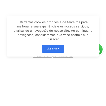
Rua São Paulo, nº 3366,
Utilizamos cookies próprios e de terceiros para
Sala 408, Itoupava Seca, Blumenau/SC
melhorar a sua experiência e os nossos serviços,
analisando a navegação do nosso site. Ao continuar a
CEP 89030-000
navegação, consideramos que você aceita a sua
utilização.
(47) 99721-0026 (WhatsApp)
Aceitar
atendimento@blusoft.org.br
Facebook
YouTube
LinkedIn
Instagram