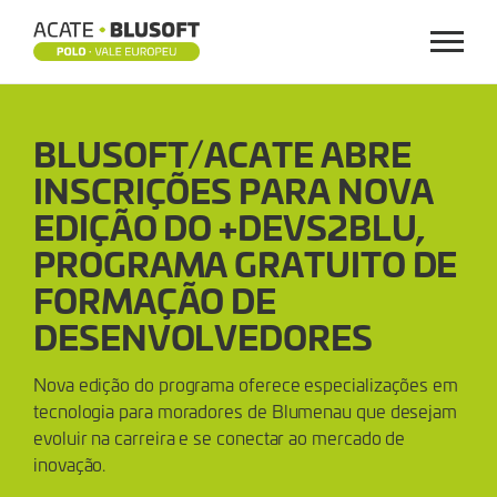
Menu
BLUSOFT/ACATE
BLUSOFT/ACATE ABRE
ABRE
INSCRIÇÕES PARA NOVA
INSCRIÇÕES
EDIÇÃO DO +DEVS2BLU,
PARA
PROGRAMA GRATUITO DE
FORMAÇÃO DE
NOVA
DESENVOLVEDORES
EDIÇÃO
Nova edição do programa oferece especializações em
DO
tecnologia para moradores de Blumenau que desejam
evoluir na carreira e se conectar ao mercado de
+DEVS2BLU,
inovação.