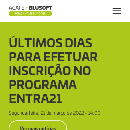
Menu
ÚLTIMOS
ÚLTIMOS DIAS
DIAS
PARA EFETUAR
PARA
INSCRIÇÃO NO
EFETUAR
PROGRAMA
INSCRIÇÃO
ENTRA21
NO
PROGRAMA
Segunda-feira, 21 de março de 2022 - 14:00
ENTRA21
Ver mais notícias