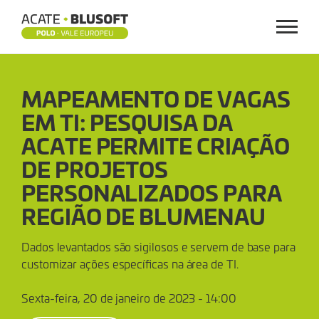
Menu
MAPEAMENTO
MAPEAMENTO DE VAGAS
DE
EM TI: PESQUISA DA
VAGAS
ACATE PERMITE CRIAÇÃO
EM
DE PROJETOS
PERSONALIZADOS PARA
TI:
REGIÃO DE BLUMENAU
PESQUISA
Dados levantados são sigilosos e servem de base para
DA
customizar ações específicas na área de TI.
ACATE
Sexta-feira, 20 de janeiro de 2023 - 14:00