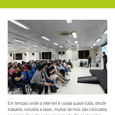
TEMA
DOMINANTE
NO
7º
MEETUP
DA
BLUSOFT
Em tempos onde a internet é usada quase tudo, desde
trabalho, estudos e lazer, muitos termos são colocados