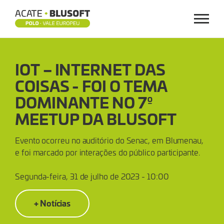
Menu
IOT
IOT – INTERNET DAS
–
COISAS - FOI O TEMA
INTERNET
DOMINANTE NO 7º
DAS
MEETUP DA BLUSOFT
COISAS
Evento ocorreu no auditório do Senac, em Blumenau,
e foi marcado por interações do público participante.
-
Segunda-feira, 31 de julho de 2023 - 10:00
FOI
+ Notícias
O