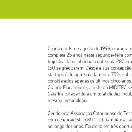
COMPLETA
25
ANOS
Criado em 14 de agosto de 1998, o progra
DE
completa 25 anos nesta segunda-feira com
trajetória da incubadora contempla 280 em
FOMENTO
150 se graduaram. Desde a sua concepção, 
startups é de aproximadamente 75%, subi
considerados apenas os últimos cinco anos.
À
Grande Florianópolis, a rede do MIDITEC s
Catarina, chegando a um total de dez incu
mesma metodologia.
INOVAÇÃO
Gerido pela Associação Catarinense de Tec
com o
Sebrae/SC
, o MIDITEC também alcan
EM
ao longo dos anos. Foi eleito em três oport