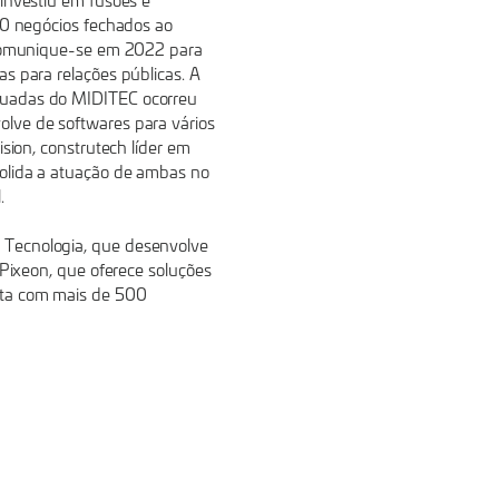
 investiu em fusões e
 10 negócios fechados ao
a Comunique-se em 2022 para
as para relações públicas. A
duadas do MIDITEC ocorreu
lve de softwares para vários
ision, construtech líder em
solida a atuação de ambas no
.
 Tecnologia, que desenvolve
a Pixeon, que oferece soluções
nta com mais de 500