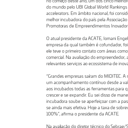
no começo deste ano, um dos cinco melho
SC
do mundo pelo UBI Global World Rankings 
accelerators. Em âmbito nacional, foi consi
melhor incubadora do país pela Associação
COM
Promotoras de Empreendimentos Inovadore
O atual presidente da ACATE, Iomani Enge
280
empresa da qual também é cofundador, foi
ele teve o primeiro contato com áreas como
comercial. Na avaliação do empreendedor, 
EMPRESAS
relevantes serviços ao ecossistema de inov
APOIADAS
“Grandes empresas saíram do MIDITEC. A m
um acompanhamento contínuo desde a valid
aos incubados todas as ferramentas para
crescer e se expandir. Eu sei disso de manei
incubadora soube se aperfeiçoar com a p
se ainda mais efetiva. Hoje a taxa de sobre
100%”, afirma o presidente da ACATE.
Na avaliação do diretor técnico do Sebrae/S