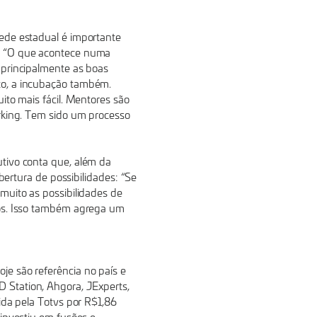
ede estadual é importante
. “O que acontece numa
 principalmente as boas
to, a incubação também.
ito mais fácil. Mentores são
rking. Tem sido um processo
tivo conta que, além da
abertura de possibilidades: “Se
muito as possibilidades de
tos. Isso também agrega um
e são referência no país e
Station, Ahgora, JExperts,
ida pela Totvs por R$1,86