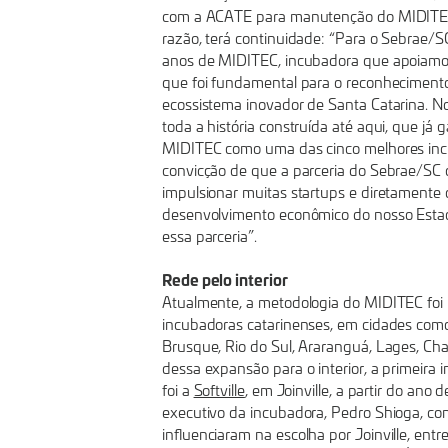
com a ACATE para manutenção do MIDITEC 
razão, terá continuidade: “Para o Sebrae/
anos de MIDITEC, incubadora que apoiamo
que foi fundamental para o reconhecimento
ecossistema inovador de Santa Catarina. N
toda a história construída até aqui, que já
MIDITEC como uma das cinco melhores in
convicção de que a parceria do Sebrae/SC 
impulsionar muitas startups e diretamente c
desenvolvimento econômico do nosso Estad
essa parceria”.
Rede pelo interior
Atualmente, a metodologia do MIDITEC fo
incubadoras catarinenses, em cidades como
Brusque, Rio do Sul, Araranguá, Lages, Cha
dessa expansão para o interior, a primeira 
foi a
Softville
, em Joinville, a partir do an
executivo da incubadora, Pedro Shioga, con
influenciaram na escolha por Joinville, entr