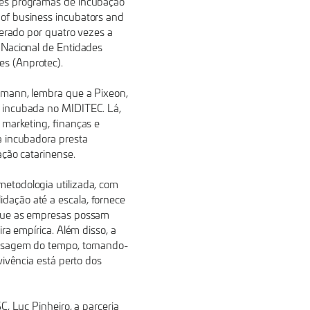
res programas de incubação
of business incubators and
derado por quatro vezes a
 Nacional de Entidades
s (Anprotec).
lmann, lembra que a Pixeon,
 incubada no MIDITEC. Lá,
 marketing, finanças e
a incubadora presta
ação catarinense.
etodologia utilizada, com
ação até a escala, fornece
 que as empresas possam
ra empírica. Além disso, a
assagem do tempo, tornando-
vivência está perto dos
C, Luc Pinheiro, a parceria