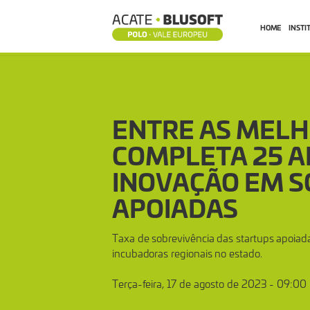
HOME
INSTI
ENTRE
AS
ENTRE AS MELH
MELHORES
COMPLETA 25 A
INOVAÇÃO EM S
DO
APOIADAS
MUNDO,
Taxa de sobrevivência das startups apoia
incubadoras regionais no estado.
MIDITEC
Terça-feira, 17 de agosto de 2023 - 09:00