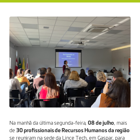
DEBATE
SOBRE
NOVAS
GERAÇÕES NO MERCA
08 de julho
Na manhã da última segunda-feira,
, mais
30 profissionais de Recursos Humanos da região
de
se reuniram na sede da Lince Tech, em Gaspar, para