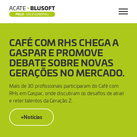
Menu
CAFÉ
CAFÉ COM RHS CHEGA A
COM
GASPAR E PROMOVE
RHS
DEBATE SOBRE NOVAS
CHEGA
GERAÇÕES NO MERCADO.
A
Mais de 30 profissionais participaram do Café com
RHs em Gaspar, onde discutiram os desafios de atrair
GASPAR
e reter talentos da Geração Z.
E
+Notícias
PROMOVE