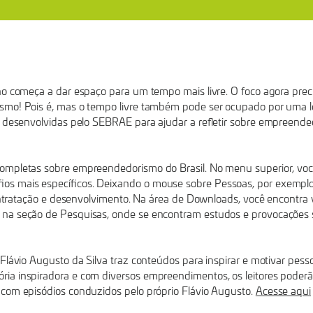
ho começa a dar espaço para um tempo mais livre. O foco agora preci
smo! Pois é, mas o tempo livre também pode ser ocupado por uma le
s desenvolvidas pelo SEBRAE para ajudar a refletir sobre empreende
ompletas sobre empreendedorismo do Brasil. No menu superior, você
os mais específicos. Deixando o mouse sobre Pessoas, por exemplo, 
 contratação e desenvolvimento. Na área de Downloads, você encontra
 na seção de Pesquisas, onde se encontram estudos e provocações 
 Flávio Augusto da Silva traz conteúdos para inspirar e motivar pes
ia inspiradora e com diversos empreendimentos, os leitores poderã
 com episódios conduzidos pelo próprio Flávio Augusto.
Acesse aqui