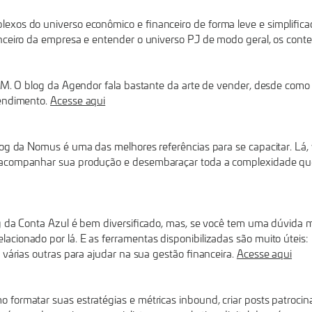
exos do universo econômico e financeiro de forma leve e simplific
anceiro da empresa e entender o universo PJ de modo geral, os cont
CRM. O blog da Agendor fala bastante da arte de vender, desde com
tendimento.
Acesse aqui
log da Nomus é uma das melhores referências para se capacitar. Lá
 acompanhar sua produção e desembaraçar toda a complexidade que 
log da Conta Azul é bem diversificado, mas, se você tem uma dúvida 
cionado por lá. E as ferramentas disponibilizadas são muito úteis: 
e várias outras para ajudar na sua gestão financeira.
Acesse aqui
 formatar suas estratégias e métricas inbound, criar posts patroci