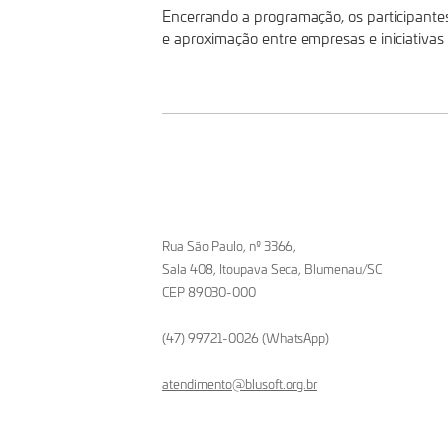
Encerrando a programação, os participant
A
e aproximação entre empresas e iniciativas
FORMAÇÃO
DE
TALENTOS
Rua São Paulo, nº 3366,
EM
Sala 408, Itoupava Seca, Blumenau/SC
CEP 89030-000
TECNOLOGIA
(47) 99721-0026 (WhatsApp)
atendimento@blusoft.org.br