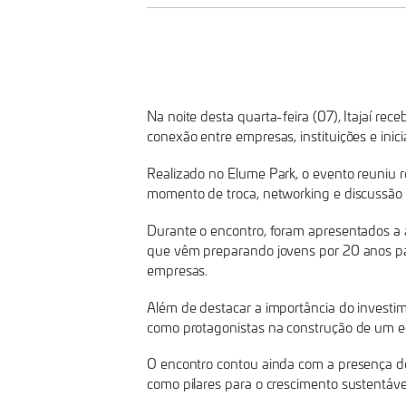
E
INSTITUIÇÕES
DE
Na noite desta quarta-feira (07), Itajaí r
conexão entre empresas, instituições e inic
DESTAQUE
Realizado no Elume Park, o evento reuniu r
momento de troca, networking e discussão s
EM
Durante o encontro, foram apresentados a a
que vêm preparando jovens por 20 anos par
ITAJAÍ
empresas.
Além de destacar a importância do investi
PARA
como protagonistas na construção de um eco
O encontro contou ainda com a presença de 
FORTALECER
como pilares para o crescimento sustentável