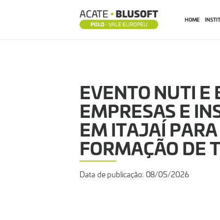
HOME
INSTI
EVENTO
NUTI
EVENTO NUTI E
E
EMPRESAS E IN
EM ITAJAÍ PARA
BLUSOFT
FORMAÇÃO DE 
REÚNE
Data de publicação: 08/05/2026
EMPRESAS