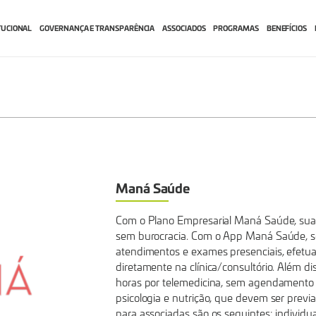
TUCIONAL
GOVERNANÇA E TRANSPARÊNCIA
ASSOCIADOS
PROGRAMAS
BENEFÍCIOS
Maná Saúde
Com o Plano Empresarial Maná Saúde, su
sem burocracia. Com o App Maná Saúde, 
atendimentos e exames presenciais, efet
diretamente na clínica/consultório. Além 
horas por telemedicina, sem agendamento 
psicologia e nutrição, que devem ser prev
para associadas são os seguintes: individual