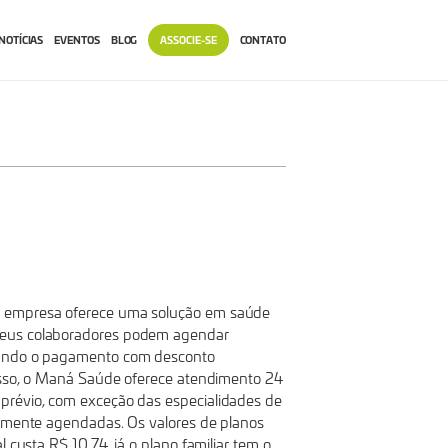
NOTÍCIAS
EVENTOS
BLOG
ASSOCIE-SE
CONTATO
a empresa oferece uma solução em saúde
seus colaboradores podem agendar
uando o pagamento com desconto
disso, o Maná Saúde oferece atendimento 24
prévio, com exceção das especialidades de
iamente agendadas. Os valores de planos
 custa R$ 10,74, já o plano familiar tem o