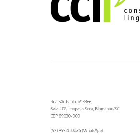
Rua São Paulo, nº 3366,
Sala 408, Itoupava Seca, Blumenau/SC
CEP 89030-000
(47) 99721-0026 (WhatsApp)