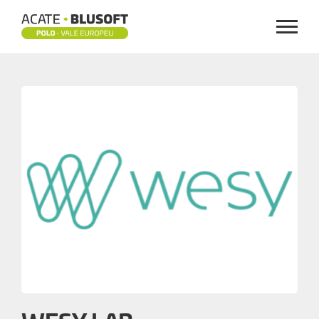
Menu
WESY
LAB