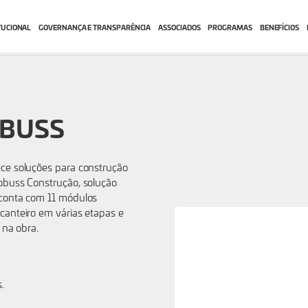
TUCIONAL
GOVERNANÇA E TRANSPARÊNCIA
ASSOCIADOS
PROGRAMAS
BENEFÍCIOS
OBUSS
ce soluções para construção
obuss Construção, solução
 conta com 11 módulos
canteiro em várias etapas e
e na obra.
s.