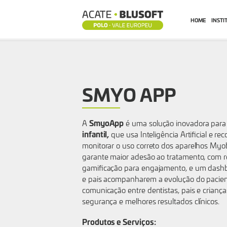
HOME
INSTI
SMYO
APP
SMYO APP
SmyoApp
A
é uma solução inovadora para
infantil,
que usa Inteligência Artificial e
rec
monitorar o uso correto dos aparelhos Myob
garante maior adesão ao tratamento, com re
gamificação para engajamento, e um dashbo
e pais acompanharem a evolução do pacient
comunicação entre dentistas, pais e crianças
segurança e melhores resultados clínicos.
Produtos e Serviços: