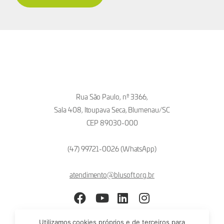
Rua São Paulo, nº 3366,
Sala 408, Itoupava Seca, Blumenau/SC
CEP 89030-000
(47) 99721-0026 (WhatsApp)
atendimento@blusoft.org.br
Facebook
YouTube
LinkedIn
Instagram
Utilizamos cookies próprios e de terceiros para