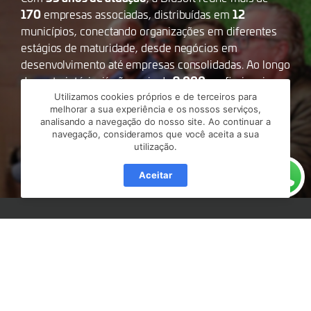
170
12
empresas associadas, distribuídas em
municípios, conectando organizações em diferentes
estágios de maturidade, desde negócios em
desenvolvimento até empresas consolidadas. Ao longo
9.000
dessa trajetória, já são mais de
profissionais
Entra21
formados por meio dos programas
e
Utilizamos cookies próprios e de terceiros para
melhorar a sua experiência e os nossos serviços,
+Devs2Blu
, além da realização de projetos que
analisando a navegação do nosso site. Ao continuar a
impulsionam a inovação, a educação e o
navegação, consideramos que você aceita a sua
desenvolvimento regional.
utilização.
Aceitar