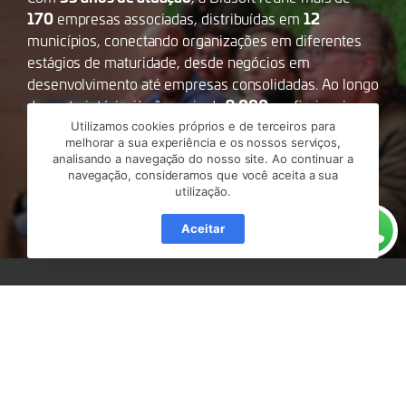
170
12
empresas associadas, distribuídas em
municípios, conectando organizações em diferentes
estágios de maturidade, desde negócios em
desenvolvimento até empresas consolidadas. Ao longo
9.000
dessa trajetória, já são mais de
profissionais
Entra21
formados por meio dos programas
e
Utilizamos cookies próprios e de terceiros para
melhorar a sua experiência e os nossos serviços,
+Devs2Blu
, além da realização de projetos que
analisando a navegação do nosso site. Ao continuar a
impulsionam a inovação, a educação e o
navegação, consideramos que você aceita a sua
desenvolvimento regional.
utilização.
Aceitar